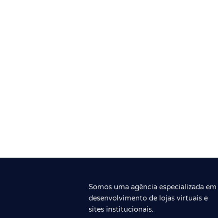
Somos uma agência especializada em
desenvolvimento de lojas virtuais e
sites institucionais.